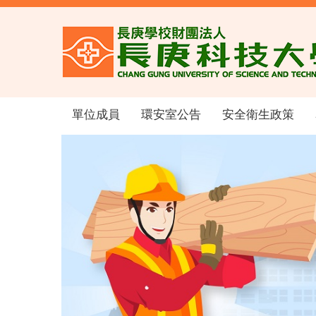
跳
到
主
要
內
容
區
單位成員
環安室公告
安全衛生政策