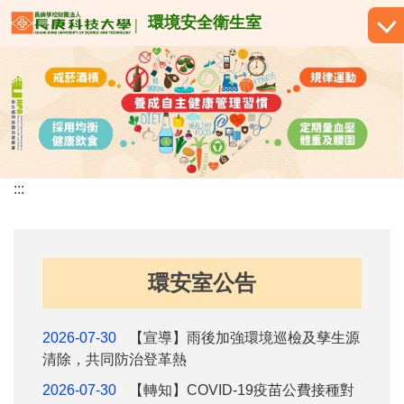
跳
環境安全衛生室
到
主
要
內
容
區
:::
環安室公告
2026-07-30
【宣導】雨後加強環境巡檢及孳生源
清除，共同防治登革熱
2026-07-30
【轉知】COVID-19疫苗公費接種對