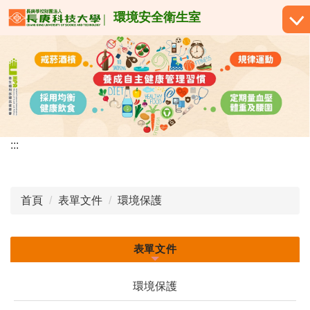
跳
環境安全衛生室
到
主
要
內
容
區
:::
首頁
表單文件
環境保護
表單文件
環境保護