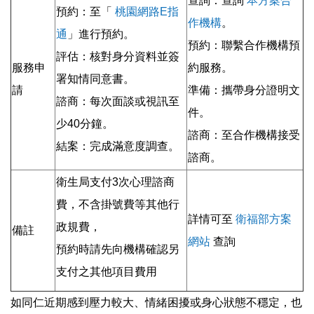
查詢：查詢
本方案合
預約：至「
桃園網路E指
作機構
。
通
」進行預約。
預約：聯繫合作機構預
評估：核對身分資料並簽
服務申
約服務。
署知情同意書。
請
準備：攜帶身分證明文
諮商：每次面談或視訊至
件。
少40分鐘。
諮商：至合作機構接受
結案：完成滿意度調查。
諮商。
衛生局支付3次心理諮商
費，不含掛號費等其他行
詳情可至
衛福部方案
政規費，
備註
網站
查詢
預約時請先向機構確認另
支付之其他項目費用
如同仁近期感到壓力較大、情緒困擾或身心狀態不穩定，也